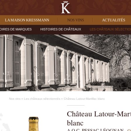
LA MAISON KRESSMANN
NOS VINS
ACTUALITÉS
OIRES DE MARQUES
HISTOIRES DE CHÂTEAUX
LES CHÂTEAUX SÉLECTI
Nos vins
»
Les châteaux sélectionnés
»
Château Latour-Martillac blanc
Château Latour-Martillac
blanc
A.O.C. PESSAC-LÉOGNAN
- G