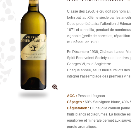
Classé dès 1953, le cru doit son nom à l
fortin bâti au XIIème siècle par les anc
Cette propriété attira l’attention d’Edo
1871 et conseilla, pendant de nombreuse
vignoble (greffe de parcelles, répartition
le Château en 1930.
En Décembre 1936, Château Latour-Marti
Spirit Benevolent Society » de Londres,
Georges VI, roi d’Angleterre.
Chaque année, seuls meilleurs lots des 
intégrer l’assemblage des premiers vins
AOC :
Pessac-Léognan
Cépages :
60% Sauvignon blanc, 40% 
Dégustation :
D’une jolie couleur jaune
fruits blancs et d'agrumes. La bouche est
équilibrée et minérale permet aux sauvig
pureté aromatique.