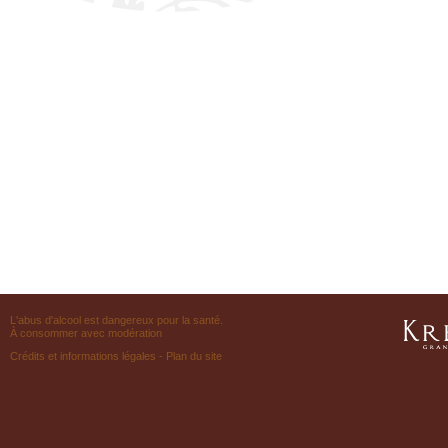
L'abus d'alcool est dangereux pour la santé.
À consommer avec modération
Crédits et informations légales
-
Plan du site