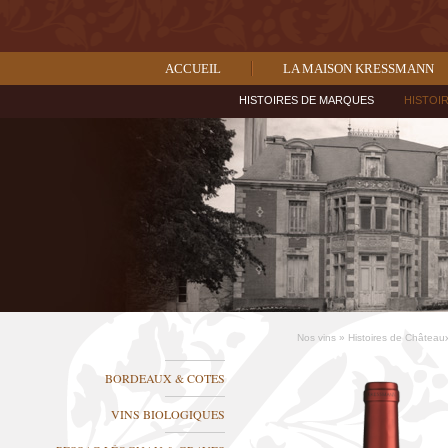
ACCUEIL
LA MAISON KRESSMANN
HISTOIRES DE MARQUES
HISTOI
Nos vins
»
Histoires de Château
BORDEAUX & COTES
VINS BIOLOGIQUES