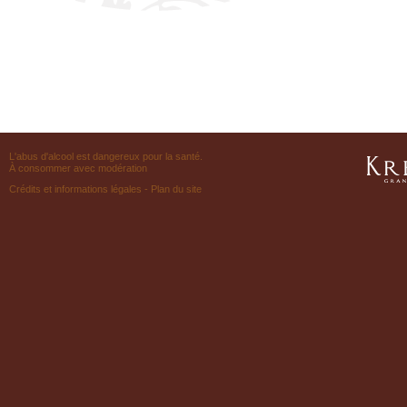
L'abus d'alcool est dangereux pour la santé.
À consommer avec modération
Crédits et informations légales
-
Plan du site